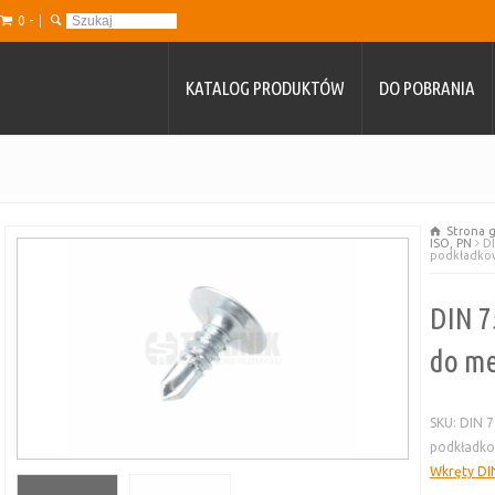
0 -
KATALOG PRODUKTÓW
DO POBRANIA
Strona 
ISO, PN
DI
podkładk
DIN 7
do me
SKU:
DIN 7
podkładk
Wkręty DIN