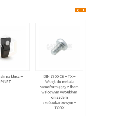
ski na klucz –
DIN 7500 CE – TX –
HS-FHL wkręt wciska
PINET
Wkręt do metalu
– stal ocynkowana
samoformujący z łbem
walcowym wypukłym
gniazdem
sześciokarbowym –
TORX