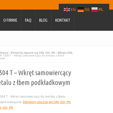
EN
DE
PL
O FIRMIE
FAQ
BLOG
KONTAKT
główna
Elementy złączne wg DIN, ISO, PN
Wkręty DIN,
N 7504 T – Wkręt samowiercący do metalu z łbem
owym
504 T – Wkręt samowiercący
talu z łbem podkładkowym
504 T - Wkręt samowiercący do metalu z łbem
owym
Kategorie:
Elementy złączne wg DIN, ISO, PN
,
, ISO, PN