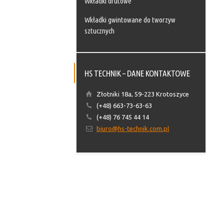
Wkładki drutowe
Wkładki gwintowane do tworzyw
sztucznych
HS TECHNIK – DANE KONTAKTOWE
Złotniki 18a, 59-223 Krotoszyce
(+48) 663-73-63-63
(+48) 76 745 44 14
biuro@hs-technik.com.pl