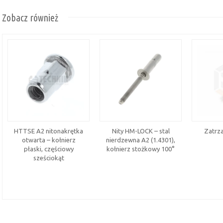
Zobacz również
HTTSE A2 nitonakrętka
Nity HM-LOCK – stal
Zatrza
otwarta – kołnierz
nierdzewna A2 (1.4301),
płaski, częściowy
kołnierz stożkowy 100°
sześciokąt