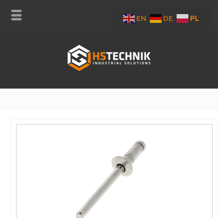
EN
DE
PL