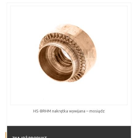
HS-BRHM nakrętka wywijana – mosiądz