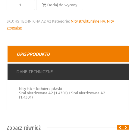
ilość
Dodaj do wyceny
Nity
HA
SKU:
HS TECHNIK HA A2 A2
Kategorie:
Nity strukturalne HA
,
Nity
–
zrywalne
stal
nierdzewna
A2,
kołnierz
OPIS PRODUKTU
płaski
DANE TECHNICZNE
Nity HA – kołnierz płaski
Stal nierdzewna A2 (1.4301) / Stal nierdzewna A2
(1.4301)
Zobacz również