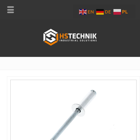
EN
DE
PL