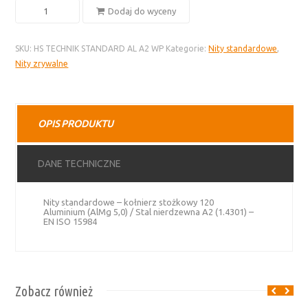
ilość
Dodaj do wyceny
Nity
standardowe
SKU:
HS TECHNIK STANDARD AL A2 WP
Kategorie:
Nity standardowe
,
–
Nity zrywalne
aluminium
i
stal
nierdzewna,
OPIS PRODUKTU
kołnierz
stożkowy
120º
DANE TECHNICZNE
Nity standardowe – kołnierz stożkowy 120
Aluminium (AlMg 5,0) / Stal nierdzewna A2 (1.4301) –
EN ISO 15984
Zobacz również