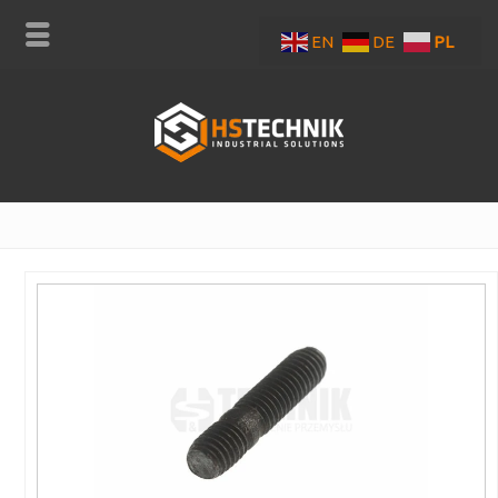
EN
DE
PL