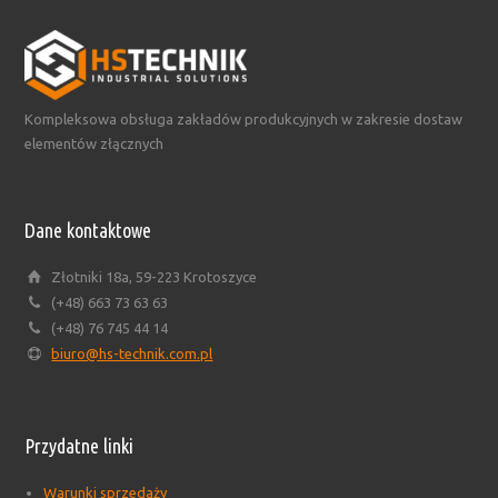
Kompleksowa obsługa zakładów produkcyjnych w zakresie dostaw
elementów złącznych
Dane kontaktowe
Złotniki 18a, 59-223 Krotoszyce
(+48) 663 73 63 63
(+48) 76 745 44 14
biuro@hs-technik.com.pl
Przydatne linki
Warunki sprzedaży