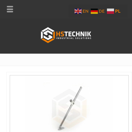
EN
DE
PL