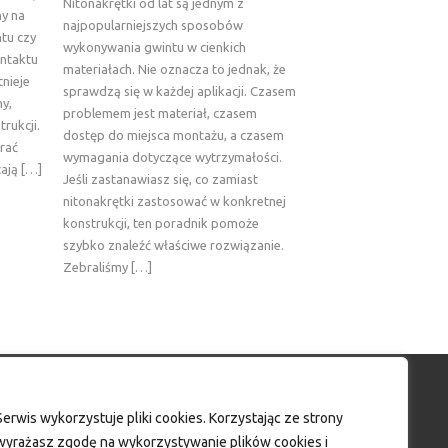
Nitonakrętki od lat są jednym z
ny na
najpopularniejszych sposobów
tu czy
wykonywania gwintu w cienkich
ontaktu
materiałach. Nie oznacza to jednak, że
tnieje
sprawdzą się w każdej aplikacji. Czasem
ny,
problemem jest materiał, czasem
rukcji.
dostęp do miejsca montażu, a czasem
rać
wymagania dotyczące wytrzymałości.
cają […]
Jeśli zastanawiasz się, co zamiast
nitonakrętki zastosować w konkretnej
konstrukcji, ten poradnik pomoże
szybko znaleźć właściwe rozwiązanie.
Zebraliśmy […]
Moje konto
Serwis wykorzystuje pliki cookies. Korzystając ze strony
wyrażasz zgodę na wykorzystywanie plików cookies i
Moje konto