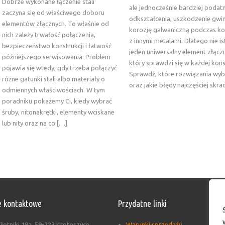
Dobrze wykonane łączenie stali
ale jednocześnie bardziej podat
zaczyna się od właściwego doboru
odkształcenia, uszkodzenie gwin
elementów złącznych. To właśnie od
korozję galwaniczną podczas k
nich zależy trwałość połączenia,
z innymi metalami. Dlatego nie is
bezpieczeństwo konstrukcji i łatwość
jeden uniwersalny element złącz
późniejszego serwisowania. Problem
który sprawdzi się w każdej konst
pojawia się wtedy, gdy trzeba połączyć
Sprawdź, które rozwiązania wyb
różne gatunki stali albo materiały o
oraz jakie błędy najczęściej skra
odmiennych właściwościach. W tym
poradniku pokażemy Ci, kiedy wybrać
śruby, nitonakrętki, elementy wciskane
lub nity oraz na co […]
 kontaktowe
Przydatne linki
łotniki 18a, 59-223 Krotoszyce
Warunki sprzedaży