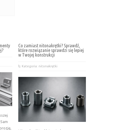
ementy
Co zamiast nitonakrętki? Sprawdź,
ej?
które rozwiązanie sprawdzi się lepiej
w Twojej konstrukcji
Kategoria: nitonakrętki
kszej
. Sam
korozję,