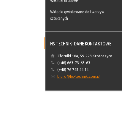
Wkładki drutowe
Wkładki gwintowane do tworzyw
sztucznych
HS TECHNIK- DANE KONTAKTOWE
Złotniki 18a, 59-223 Krotoszyce
(+48) 663-73-63-63
(+48) 76 745 44 14
biuro@hs-technik.com.pl