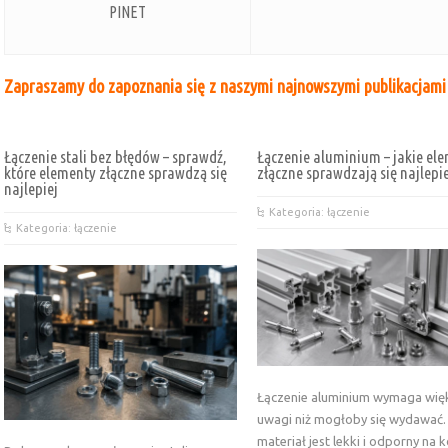
PINET
Zapraszamy do zapoznania się z naszymi najnowszymi publikacjami
Łączenie stali bez błędów – sprawdź,
Łączenie aluminium – jakie el
które elementy złączne sprawdzą się
złączne sprawdzają się najlepi
najlepiej
Kategoria: łączenie
Kategoria: łączenie
Łączenie aluminium wymaga wię
uwagi niż mogłoby się wydawać
materiał jest lekki i odporny na 