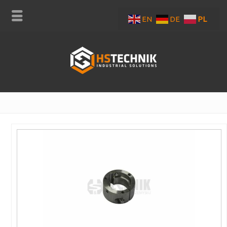
EN
DE
PL