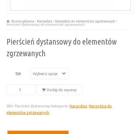
Strona główna
Narzędzia
Narzędzia do elementów zgrzewanych
Pierścień dystansowy do elementów zgrzewanych
Pierścień dystansowy do elementów
zgrzewanych
typ
Wybierz opcje
ilość
Dodaj do wyceny
Pierścień
dystansowy
SKU:
Pierścień dystansowy
Kategorie:
Narzędzia
,
Narzędzia do
do
elementów zgrzewanych
elementów
zgrzewanych