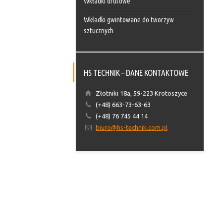
Wkładki drutowe
Wkładki gwintowane do tworzyw
sztucznych
HS TECHNIK – DANE KONTAKTOWE
Złotniki 18a, 59-223 Krotoszyce
(+48) 663-73-63-63
(+48) 76 745 44 14
biuro@hs-technik.com.pl