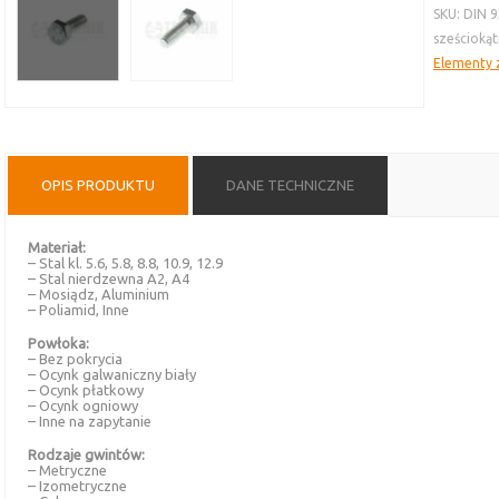
SKU:
DIN 9
sześciokąt
Elementy z
OPIS PRODUKTU
DANE TECHNICZNE
Materiał:
– Stal kl. 5.6, 5.8, 8.8, 10.9, 12.9
– Stal nierdzewna A2, A4
– Mosiądz, Aluminium
– Poliamid, Inne
Powłoka:
– Bez pokrycia
– Ocynk galwaniczny biały
– Ocynk płatkowy
– Ocynk ogniowy
– Inne na zapytanie
Rodzaje gwintów:
– Metryczne
– Izometryczne