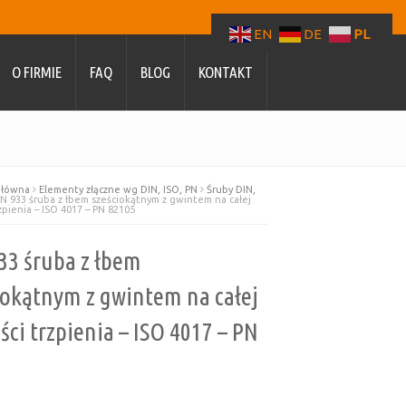
EN
DE
PL
O FIRMIE
FAQ
BLOG
KONTAKT
główna
Elementy złączne wg DIN, ISO, PN
Śruby DIN,
N 933 śruba z łbem sześciokątnym z gwintem na całej
zpienia – ISO 4017 – PN 82105
33 śruba z łbem
iokątnym z gwintem na całej
ści trzpienia – ISO 4017 – PN
5