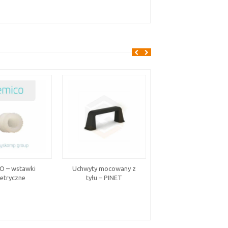
O – wstawki
Uchwyty mocowany z
krążek zabezpieczają
etryczne
tyłu – PINET
AC