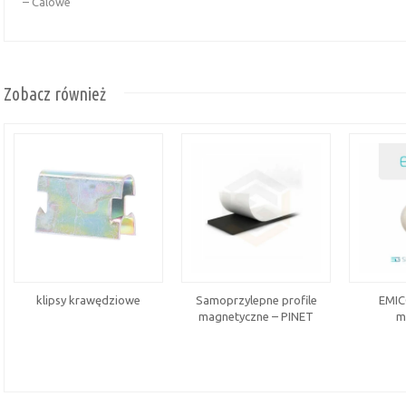
– Calowe
Zobacz również
klipsy krawędziowe
Samoprzylepne profile
EMIC
magnetyczne – PINET
m