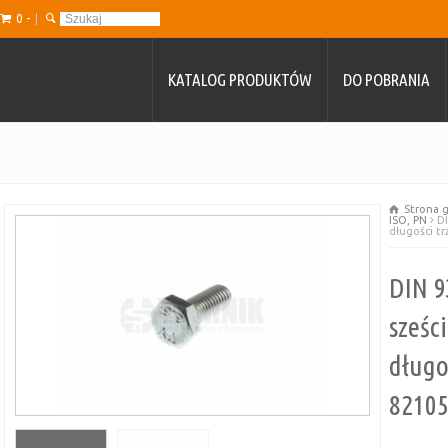
0 -
KATALOG PRODUKTÓW
DO POBRANIA
Strona 
ISO, PN
DI
długości tr
DIN 9
sześc
długo
8210