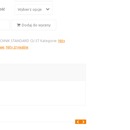
ość
Wybierz opcje
Dodaj do wyceny
owe
ECHNIK STANDARD CU ST
Kategorie:
Nity
owe
,
Nity zrywalne
na,