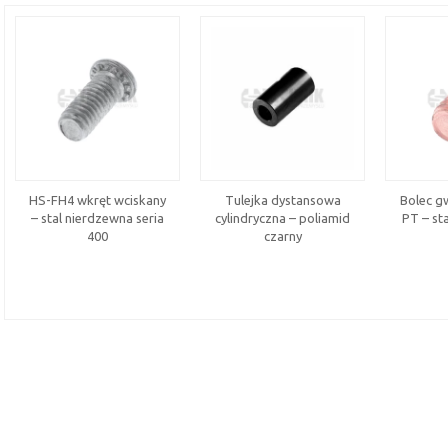
HS-FH4 wkręt wciskany
Tulejka dystansowa
Bolec g
– stal nierdzewna seria
cylindryczna – poliamid
PT – st
400
czarny