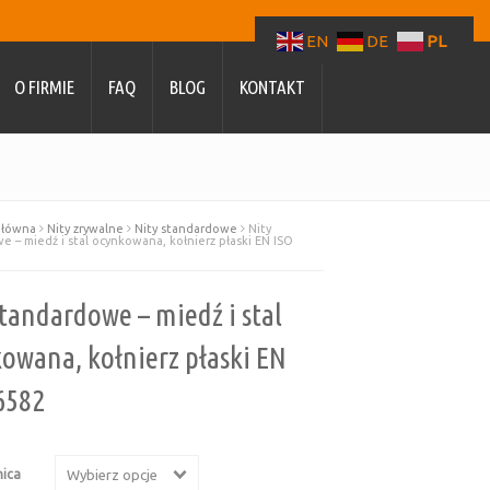
EN
DE
PL
O FIRMIE
FAQ
BLOG
KONTAKT
główna
Nity zrywalne
Nity standardowe
Nity
 – miedź i stal ocynkowana, kołnierz płaski EN ISO
standardowe – miedź i stal
owana, kołnierz płaski EN
6582
nica
Wybierz opcje