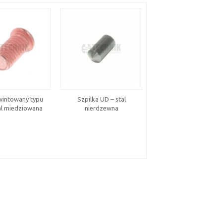
wintowany typu
Szpilka UD – stal
Nity standardowe – st
al miedziowana
nierdzewna
ocynkowana, kołnier
płaski (EN ISO 15979