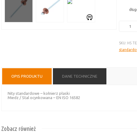
dług
ilość
Nity
standard
SKU:
HS T
–
standard
miedź
i
stal
ocynkowa
OPIS PRODUKTU
DANE TECHNICZNE
kołnierz
płaski
EN
Nity standardowe – kołnierz płaski
Miedz / Stal ocynkowana – EN ISO 16582
ISO
16582
Zobacz również