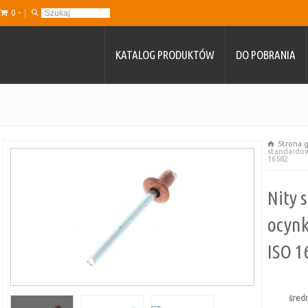
0 -
KATALOG PRODUKTÓW
DO POBRANIA
Strona 
standardowe
16582
Nity 
ocynk
ISO 1
śred