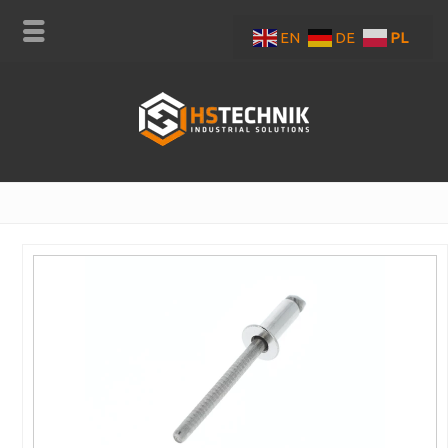
EN
DE
PL