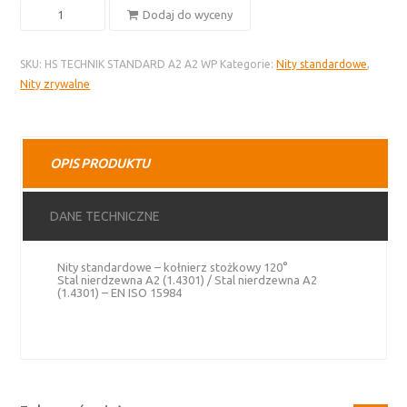
ilość
Dodaj do wyceny
Nity
standardowe
SKU:
HS TECHNIK STANDARD A2 A2 WP
Kategorie:
Nity standardowe
,
–
Nity zrywalne
stal
nierdzewna
A2,
kołnierz
OPIS PRODUKTU
stożkowy
120°
DANE TECHNICZNE
Nity standardowe – kołnierz stożkowy 120°
Stal nierdzewna A2 (1.4301) / Stal nierdzewna A2
(1.4301) – EN ISO 15984