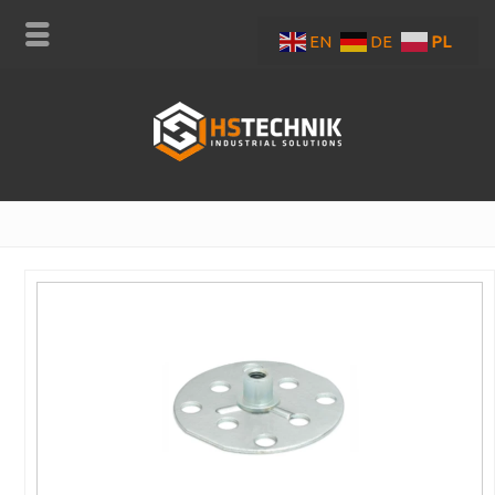
EN
DE
PL