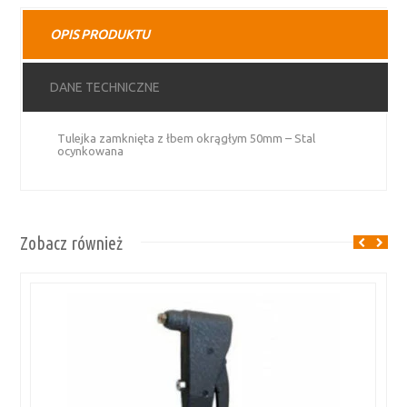
stal
OPIS PRODUKTU
ocynkowana
DANE TECHNICZNE
Tulejka zamknięta z łbem okrągłym 50mm – Stal
ocynkowana
Zobacz również