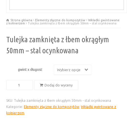
Strona główna
Elementy złączne do kompozytów
Wkładki gwintowane
z kołnierzem
Tulejka zamknięta z łbem okrągłym 50mm – stal ocynkowana
Tulejka zamknięta z łbem okrągłym
50mm – stal ocynkowana
gwint x długość
Wybierz opcje
ilość
Dodaj do wyceny
Tulejka
zamknięta
SKU:
Tulejka zamknięta z łbem okrągłym 50mm - stal ocynkowana
z
Kategorie:
Elementy złączne do kompozytów
,
Wkładki gwintowane z
łbem
kołnierzem
okrągłym
50mm
-