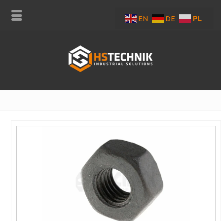
EN
DE
PL