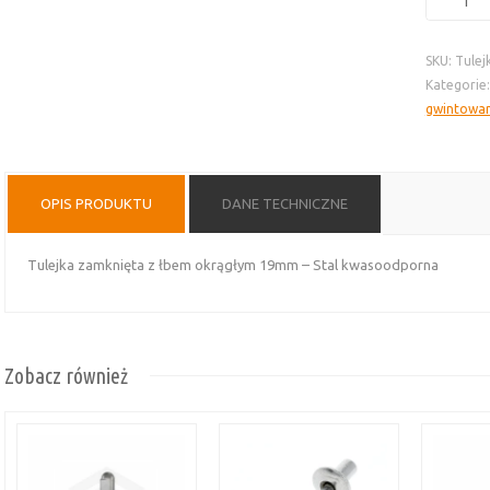
Tulejka
zamknięt
SKU:
Tulej
z
Kategorie
łbem
gwintowan
okrągłym
19mm
-
stal
OPIS PRODUKTU
DANE TECHNICZNE
A4
Tulejka zamknięta z łbem okrągłym 19mm – Stal kwasoodporna
Zobacz również