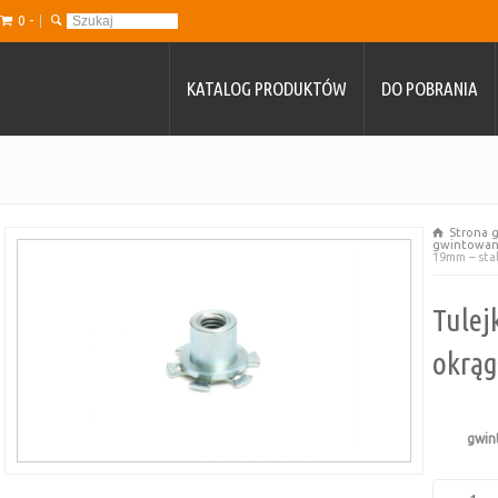
0 -
KATALOG PRODUKTÓW
DO POBRANIA
Strona 
gwintowane
19mm – sta
Tulej
okrąg
gwin
ilość