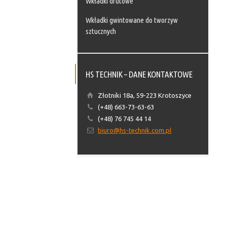
Wkładki drutowe
Wkładki gwintowane do tworzyw
sztucznych
HS TECHNIK – DANE KONTAKTOWE
Złotniki 18a, 59-223 Krotoszyce
(+48) 663-73-63-63
(+48) 76 745 44 14
biuro@hs-technik.com.pl