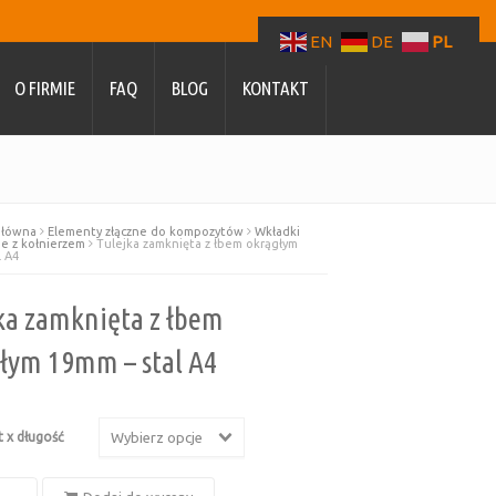
EN
DE
PL
O FIRMIE
FAQ
BLOG
KONTAKT
główna
Elementy złączne do kompozytów
Wkładki
 z kołnierzem
Tulejka zamknięta z łbem okrągłym
l A4
ka zamknięta z łbem
łym 19mm – stal A4
t x długość
Wybierz opcje