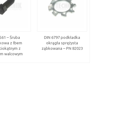
561 – Śruba
DIN 6797 podkładka
Nakrętka wywijana
kowa z łbem
okrągła sprężysta
ARBSO
ciokątnym z
ząbkowana – PN 82023
em walcowym