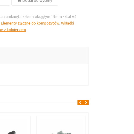
Dodaj do wyceny
a
ka zamknięta z łbem okrągłym 19mm - stal A4
:
Elementy złączne do kompozytów
,
Wkładki
e z kołnierzem