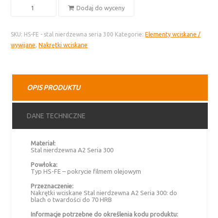
ilość
Dodaj do wyceny
HS-
FE
SKU:
HS-FE - stal nierdzewna seria 300
Kategorie:
Elementy wciskane /
nakrętka
wywijane
,
Nakrętki wciskane
wciskana
–
stal
nierdzewna
OPIS PRODUKTU
seria
300
DANE TECHNICZNE
Materiał
:
Stal nierdzewna A2 Seria 300
Powłoka:
Typ HS-FE – pokrycie filmem olejowym
Przeznaczenie:
Nakrętki wciskane Stal nierdzewna A2 Seria 300: do
blach o twardości do 70 HRB
Informacje potrzebne do określenia kodu produktu: