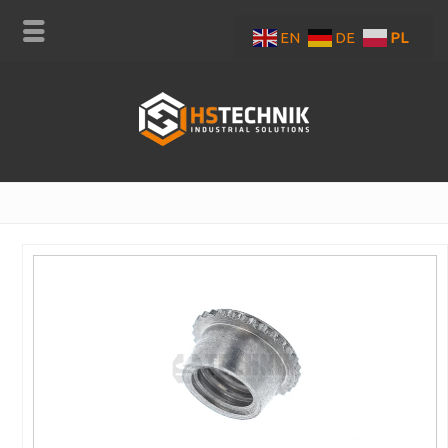
EN
DE
PL