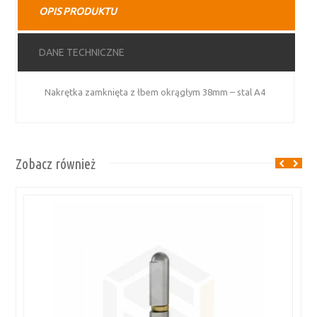
OPIS PRODUKTU
stal
A4
DANE TECHNICZNE
Nakrętka zamknięta z łbem okrągłym 38mm – stal A4
Zobacz również