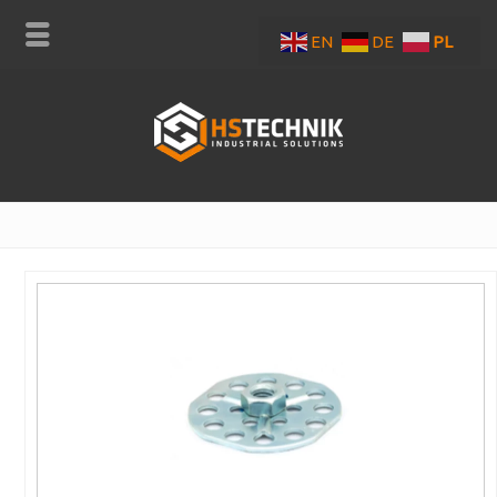
EN
DE
PL