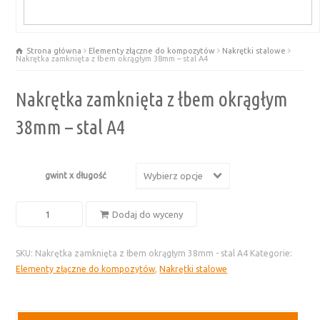
Strona główna
Elementy złączne do kompozytów
Nakrętki stalowe
Nakrętka zamknięta z łbem okrągłym 38mm – stal A4
Nakrętka zamknięta z łbem okrągłym
38mm – stal A4
gwint x długość
Wybierz opcje
ilość
Dodaj do wyceny
Nakrętka
zamknięta
SKU:
Nakrętka zamknięta z łbem okrągłym 38mm - stal A4
Kategorie:
z
Elementy złączne do kompozytów
,
Nakrętki stalowe
łbem
okrągłym
38mm
-