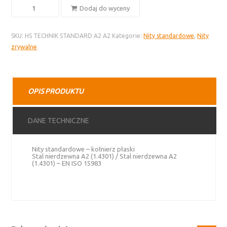
ilość
Dodaj do wyceny
Nity
standardowe
SKU:
HS TECHNIK STANDARD A2 A2
Kategorie:
Nity standardowe
,
Nity
–
zrywalne
stal
nierdzewna
A2,
kołnierz
OPIS PRODUKTU
płaski
DANE TECHNICZNE
Nity standardowe – kołnierz płaski
Stal nierdzewna A2 (1.4301) / Stal nierdzewna A2
(1.4301) – EN ISO 15983