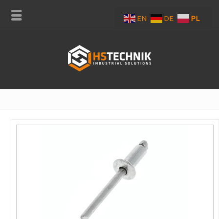
EN
DE
PL