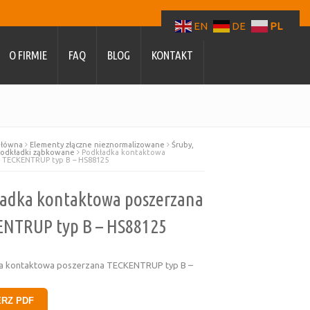
EN
DE
PL
O FIRMIE
FAQ
BLOG
KONTAKT
główna
Elementy złączne nieznormalizowane
Śruby,
 podkładki ząbkowane
Podkładka kontaktowa
 TECKENTRUP typ B – HS88125
adka kontaktowa poszerzana
NTRUP typ B – HS88125
a kontaktowa poszerzana TECKENTRUP typ B –
ERZ PDF