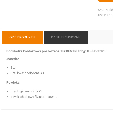
SKU:
Podk
HS88124-
OPIS PRODUKTU
DANE TECHNICZNE
Podkładka kontaktowa poszerzana TECKENTRUP typ B – HS88125
Materiał:
Stal
Stal kwasoodporna A4
Powłoka:
ocynk galwaniczny ZI
ocynk płatkowy flZnnc – 480h-L