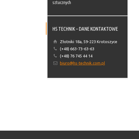
sztucznych
HS TECHNIK – DANE KONTAKTOWE
Złotniki 18a, 59-223 Krotoszyce
(+48) 663-73-63-63
(+48) 76 745 44 14
biuro@hs-technik.com.pl