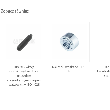
Zobacz również
DIN 915 wkręt
Nakrętki wciskane – HS-
Ko
dociskowy bez łba z
H
kwadra
gniazdem
– sta
sześciokątnym i czopem
walcowym – ISO 4028