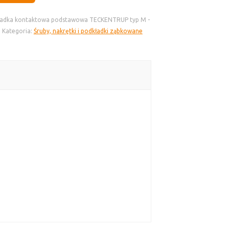
ładka kontaktowa podstawowa TECKENTRUP typ M -
1
Kategoria:
Śruby, nakrętki i podkładki ząbkowane