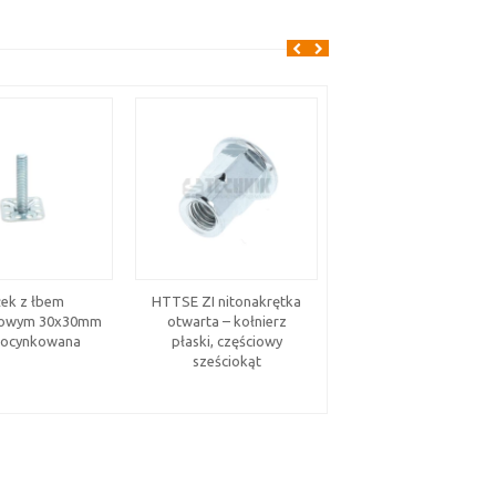
łek z łbem
HTTSE ZI nitonakrętka
Nity standardowe –
towym 30x30mm
otwarta – kołnierz
aluminium i stal
l ocynkowana
płaski, częściowy
nierdzewna, kołnier
sześciokąt
płaski