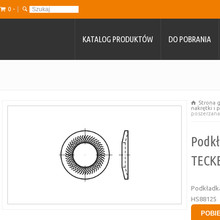
0 -
KATALOG PRODUKTÓW
DO POBRANIA
Strona 
nakrętki i
poszerzana
Podkł
TECKE
Podkładk
HS88125
POBI