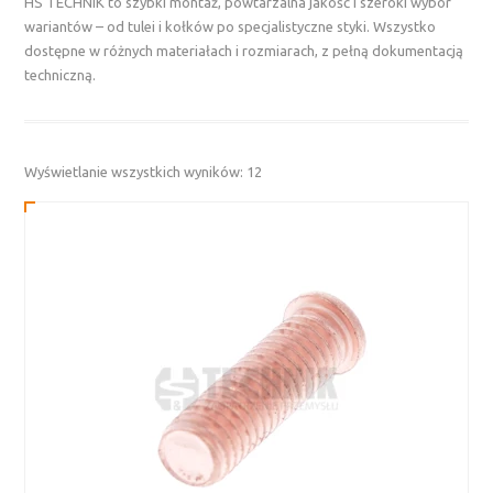
HS TECHNIK to szybki montaż, powtarzalna jakość i szeroki wybór
wariantów – od tulei i kołków po specjalistyczne styki. Wszystko
dostępne w różnych materiałach i rozmiarach, z pełną dokumentacją
techniczną.
Posortowane
Wyświetlanie wszystkich wyników: 12
według
najnowszych