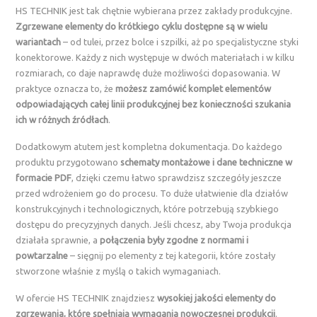
HS TECHNIK jest tak chętnie wybierana przez zakłady produkcyjne.
Zgrzewane elementy do krótkiego cyklu dostępne są w wielu
wariantach
– od tulei, przez bolce i szpilki, aż po specjalistyczne styki
konektorowe. Każdy z nich występuje w dwóch materiałach i w kilku
rozmiarach, co daje naprawdę duże możliwości dopasowania. W
praktyce oznacza to, że
możesz zamówić komplet elementów
odpowiadających całej linii produkcyjnej bez konieczności szukania
ich w różnych źródłach
.
Dodatkowym atutem jest kompletna dokumentacja. Do każdego
produktu przygotowano
schematy montażowe i dane techniczne w
formacie PDF
, dzięki czemu łatwo sprawdzisz szczegóły jeszcze
przed wdrożeniem go do procesu. To duże ułatwienie dla działów
konstrukcyjnych i technologicznych, które potrzebują szybkiego
dostępu do precyzyjnych danych. Jeśli chcesz, aby Twoja produkcja
działała sprawnie, a
połączenia były zgodne z normami i
powtarzalne
– sięgnij po elementy z tej kategorii, które zostały
stworzone właśnie z myślą o takich wymaganiach.
W ofercie HS TECHNIK znajdziesz
wysokiej jakości elementy do
zgrzewania, które spełniają wymagania nowoczesnej produkcji
.