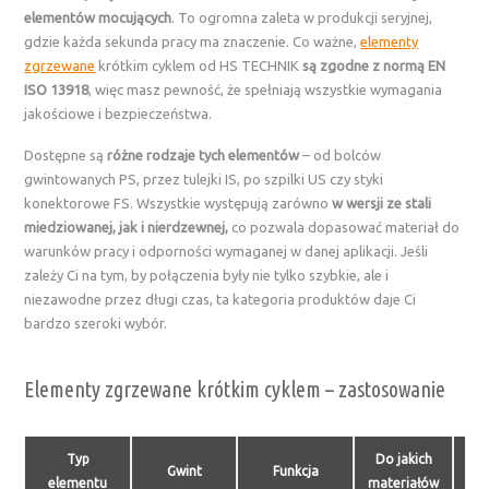
elementów mocujących
. To ogromna zaleta w produkcji seryjnej,
gdzie każda sekunda pracy ma znaczenie. Co ważne,
elementy
zgrzewane
krótkim cyklem od HS TECHNIK
są zgodne z normą EN
ISO 13918
, więc masz pewność, że spełniają wszystkie wymagania
jakościowe i bezpieczeństwa.
Dostępne są
różne rodzaje tych elementów
– od bolców
gwintowanych PS, przez tulejki IS, po szpilki US czy styki
konektorowe FS. Wszystkie występują zarówno
w wersji ze stali
miedziowanej, jak i nierdzewnej,
co pozwala dopasować materiał do
warunków pracy i odporności wymaganej w danej aplikacji. Jeśli
zależy Ci na tym, by połączenia były nie tylko szybkie, ale i
niezawodne przez długi czas, ta kategoria produktów daje Ci
bardzo szeroki wybór.
Elementy zgrzewane krótkim cyklem – zastosowanie
Typ
Do jakich
Gwint
Funkcja
elementu
materiałów
zas