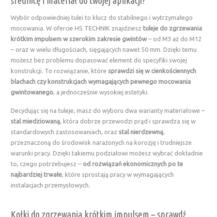
średnicę i materiał do twojej aplikacji?
Wybór odpowiedniej tulei to klucz do stabilnego i wytrzymałego
mocowania. W ofercie HS TECHNIK znajdziesz
tuleje do zgrzewania
krótkim impulsem w szerokim zakresie gwintów
– od M3 aż do M12
– oraz w wielu długościach, sięgających nawet 50 mm. Dzięki temu
możesz bez problemu dopasować element do specyfiki swojej
konstrukcji. To rozwiązanie, które
sprawdzi się w cienkościennych
blachach czy konstrukcjach wymagających pewnego mocowania
gwintowanego
, a jednocześnie wysokiej estetyki.
Decydując się na tuleje, masz do wyboru dwa warianty materiałowe –
stal miedziowaną
, która dobrze przewodzi prąd i sprawdza się w
standardowych zastosowaniach, oraz
stal nierdzewną
,
przeznaczoną do środowisk narażonych na korozję i trudniejsze
warunki pracy. Dzięki takiemu podziałowi możesz wybrać dokładnie
to, czego potrzebujesz –
od rozwiązań ekonomicznych po te
najbardziej trwałe
, które sprostają pracy w wymagających
instalacjach przemysłowych.
Kołki do zgrzewania krótkim impulsem – sprawdź