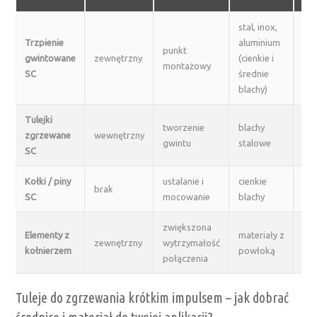
stal, inox,
Trzpienie
aluminium
punkt
ob
gwintowane
zewnętrzny
(cienkie i
montażowy
au
SC
średnie
blachy)
Tulejki
tworzenie
blachy
kon
zgrzewane
wewnętrzny
gwintu
stalowe
urz
SC
Kołki / piny
ustalanie i
cienkie
izo
brak
SC
mocowanie
blachy
ko
zwiększona
Elementy z
materiały z
zewnętrzny
wytrzymałość
pr
kołnierzem
powłoką
połączenia
Tuleje do zgrzewania krótkim impulsem – jak dobrać