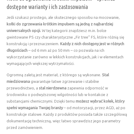
dostępne warianty i ich zastosowania
Jeśli szukasz prostego, ale skutecznego sposobu na mocowanie,
kołki do zgrzewania krótkim impulsem są jedną z najbardziej
uniwersalnych opcji.
W tej kategorii znajdziesz m.in. bolce
gwintowane PS czy charakterystyczne „Fir tree” FS, które różnią się
konstrukcją i przeznaczeniem.
Każdy z nich dostępny jest w różnych
długościach
– od 6 mm aż po 50 mm – co pozwala na ich
wykorzystanie zarówno w lekkich konstrukcjach, jak i w elementach
wymagających większej wytrzymałości.
Ogromną zaletą jest materiał, z którego są wykonane.
Stal
miedziowana
gwarantuje łatwe zgrzewanie i stabilne
przewodnictwo, a
stal nierdzewna
zapewnia odporność w
środowisku o podwyższonej wilgotności lub w kontakcie z
substancjami chemicznymi. Dzięki temu
możesz wybrać kołek, który
spełni wymagania Twojej branży
– od motoryzacji, przez AGD, aż po
konstrukcje stalowe. Każdy z produktów posiada także szczegółową
dokumentację techniczną, więc łatwo sprawdzisz jego parametry
przed zamówieniem.