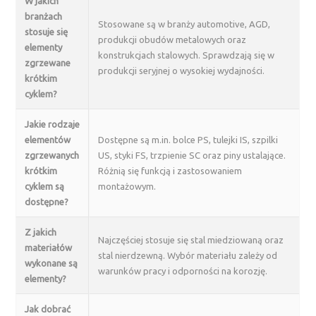
W jakich
branżach
Stosowane są w branży automotive, AGD,
stosuje się
produkcji obudów metalowych oraz
elementy
konstrukcjach stalowych. Sprawdzają się w
zgrzewane
produkcji seryjnej o wysokiej wydajności.
krótkim
cyklem?
Jakie rodzaje
elementów
Dostępne są m.in. bolce PS, tulejki IS, szpilki
zgrzewanych
US, styki FS, trzpienie SC oraz piny ustalające.
krótkim
Różnią się funkcją i zastosowaniem
cyklem są
montażowym.
dostępne?
Z jakich
Najczęściej stosuje się stal miedziowaną oraz
materiałów
stal nierdzewną. Wybór materiału zależy od
wykonane są
warunków pracy i odporności na korozję.
elementy?
Jak dobrać