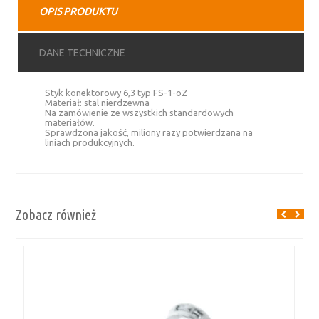
OPIS PRODUKTU
-
stal
nierdzewna
DANE TECHNICZNE
Styk konektorowy 6,3 typ FS-1-oZ
Materiał: stal nierdzewna
Na zamówienie ze wszystkich standardowych
materiałów.
Sprawdzona jakość, miliony razy potwierdzana na
liniach produkcyjnych.
Zobacz również