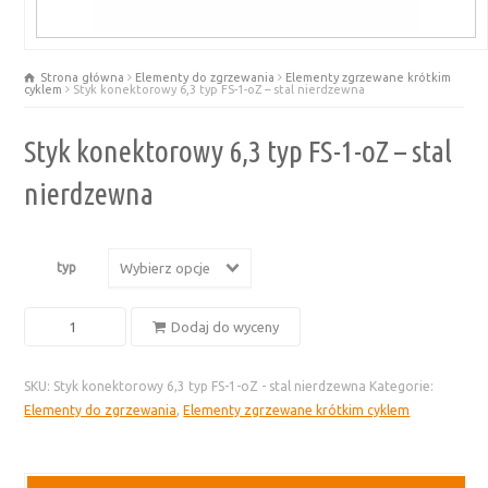
Strona główna
Elementy do zgrzewania
Elementy zgrzewane krótkim
cyklem
Styk konektorowy 6,3 typ FS-1-oZ – stal nierdzewna
Styk konektorowy 6,3 typ FS-1-oZ – stal
nierdzewna
typ
Wybierz opcje
ilość
Dodaj do wyceny
Styk
konektorowy
SKU:
Styk konektorowy 6,3 typ FS-1-oZ - stal nierdzewna
Kategorie:
6,3
Elementy do zgrzewania
,
Elementy zgrzewane krótkim cyklem
typ
FS-
1-
oZ