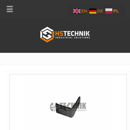
EN
DE
PL