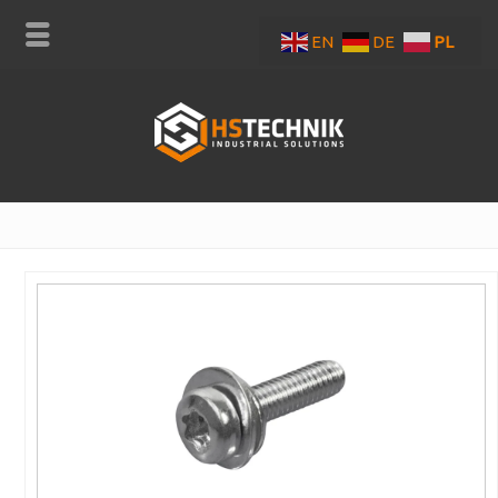
EN
DE
PL