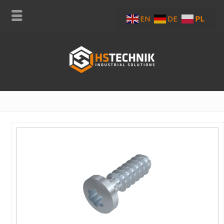
EN
DE
PL