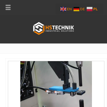
EN
DE
PL