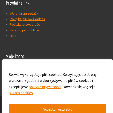
Przydatne linki
Warunki sprzedaży
Polityka plików Cookies
Polityka prywatności
Katalog produktów
Blog
Moje konto
Moje konto
Formularz wyceny produktów
Serwis wykorzystuje pliki cookies. Korzystając ze strony
Wyloguj
wyrażasz zgodę na wykorzystywanie plików cookies i
Skontaktuj się z nami!
akceptujesz
politykę prywatności
. Dowiedz się więcej o
plikach cookies
.
© 2016-2025 - HS TECHNIK - Zaopatrzenie przemysłu. Wszelkie prawa
zastrzeżone.
Akceptuj wszystko