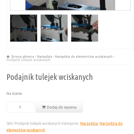
Strona główna
Narzędzia
Narzędzia do elementów wciskanych
Podajnik tulejek wciskanych
Podajnik tulejek wciskanych
Na stanie
ilość
Dodaj do wyceny
Podajnik
tulejek
SKU:
Podajnik tulejek wciskanych
Kategorie:
Narzędzia
,
Narzędzia do
wciskanych
elementów wciskanych