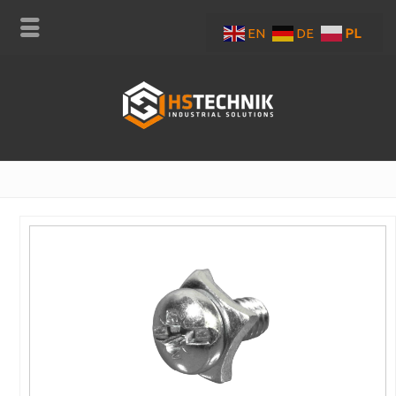
EN
DE
PL