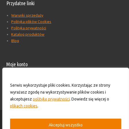
Przydatne linki
Warunki sprzedaży
Polityka plików Cookies
Polityka prywatności
Katalog produktów
Blog
Moje konto
Moje konto
Formularz wyceny produktów
Serwis wykorzystuje pliki cookies. Korzystając ze strony
Wyloguj
wyrażasz zgodę na wykorzystywanie plików cookies i
Skontaktuj się z nami!
akceptujesz
politykę prywatności
. Dowiedz się więcej o
plikach cookies
.
© 2016-2025 - HS TECHNIK - Zaopatrzenie przemysłu. Wszelkie prawa
zastrzeżone.
Akceptuj wszystko