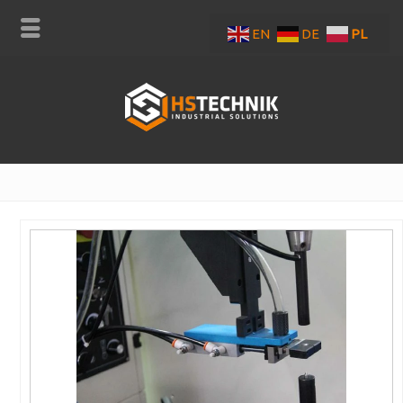
EN
DE
PL