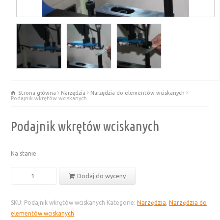
Strona główna
Narzędzia
Narzędzia do elementów wciskanych
Podajnik wkrętów wciskanych
Podajnik wkrętów wciskanych
Na stanie
ilość
Dodaj do wyceny
Podajnik
wkrętów
SKU:
Podajnik wkrętów wciskanych
Kategorie:
Narzędzia
,
Narzędzia do
wciskanych
elementów wciskanych