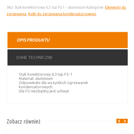
konektorowy
SKU:
Styk konektorowy 6,3 typ FS-1 - aluminium
Kategorie:
Elementy do
6,3
zgrzewania
,
Kołki do zgrzewania kondensatorowego
typ
FS-
1
-
OPIS PRODUKTU
aluminium
DANE TECHNICZNE
Styk konektorowy 6,3 typ FS-1
Materiał: aluminium
Odpowiedni dla wszystkich zgrzewarek
kondensatorowych.
Dla FS niezbędny jest uchwyt
Zobacz również