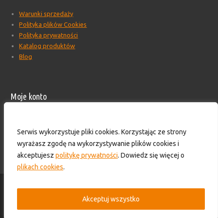
Warunki sprzedaży
Polityka plików Cookies
Polityka prywatności
Katalog produktów
Blog
Moje konto
Moje konto
Formularz wyceny produktów
Serwis wykorzystuje pliki cookies. Korzystając ze strony
Wyloguj
wyrażasz zgodę na wykorzystywanie plików cookies i
Skontaktuj się z nami!
akceptujesz
politykę prywatności
. Dowiedz się więcej o
plikach cookies
.
© 2016-2025 - HS TECHNIK - Zaopatrzenie przemysłu. Wszelkie prawa
zastrzeżone.
Akceptuj wszystko