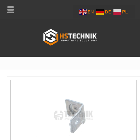
EN
DE
PL