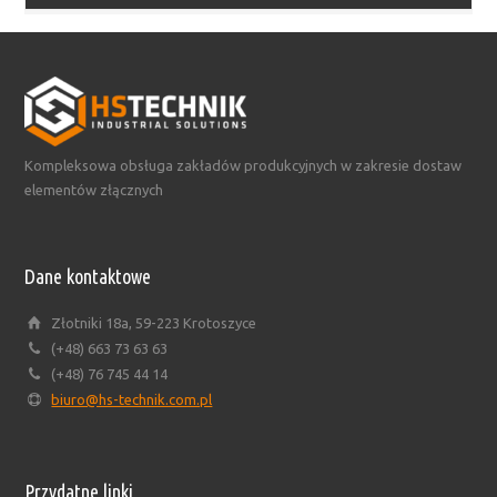
Kompleksowa obsługa zakładów produkcyjnych w zakresie dostaw
elementów złącznych
Dane kontaktowe
Złotniki 18a, 59-223 Krotoszyce
(+48) 663 73 63 63
(+48) 76 745 44 14
biuro@hs-technik.com.pl
Przydatne linki