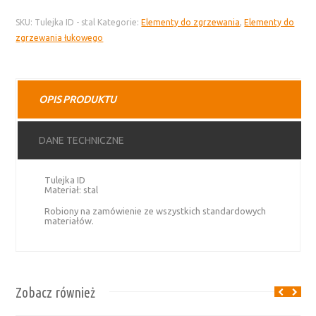
ID
SKU:
Tulejka ID - stal
Kategorie:
Elementy do zgrzewania
,
Elementy do
-
zgrzewania łukowego
stal
OPIS PRODUKTU
DANE TECHNICZNE
Tulejka ID
Materiał: stal
Robiony na zamówienie ze wszystkich standardowych
materiałów.
Zobacz również