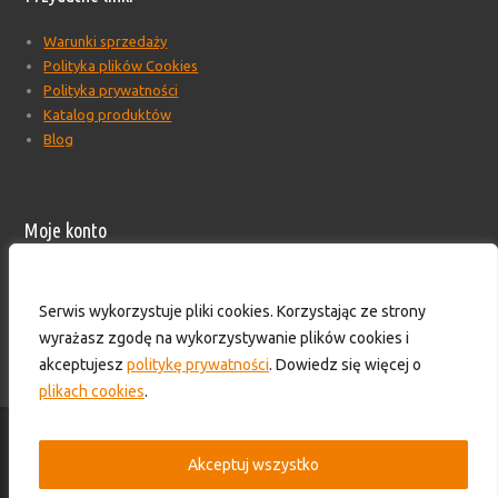
Warunki sprzedaży
Polityka plików Cookies
Polityka prywatności
Katalog produktów
Blog
Moje konto
Moje konto
Formularz wyceny produktów
Serwis wykorzystuje pliki cookies. Korzystając ze strony
Wyloguj
wyrażasz zgodę na wykorzystywanie plików cookies i
Skontaktuj się z nami!
akceptujesz
politykę prywatności
. Dowiedz się więcej o
plikach cookies
.
© 2016-2025 - HS TECHNIK - Zaopatrzenie przemysłu. Wszelkie prawa
zastrzeżone.
Akceptuj wszystko