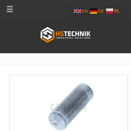
EN
DE
PL