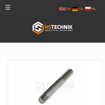
EN
DE
PL