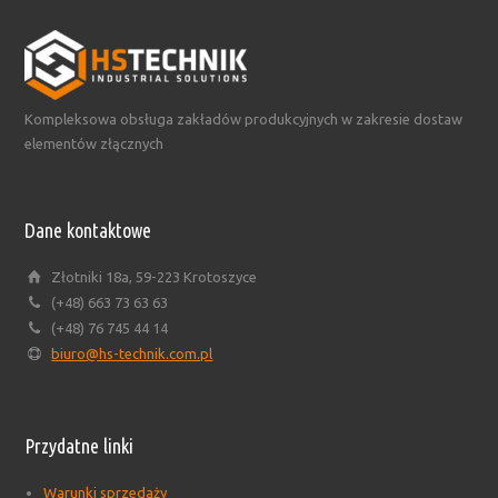
Kompleksowa obsługa zakładów produkcyjnych w zakresie dostaw
elementów złącznych
Dane kontaktowe
Złotniki 18a, 59-223 Krotoszyce
(+48) 663 73 63 63
(+48) 76 745 44 14
biuro@hs-technik.com.pl
Przydatne linki
Warunki sprzedaży