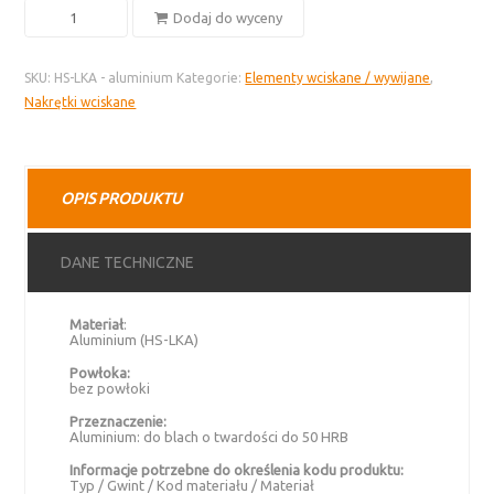
ilość
Dodaj do wyceny
Nakrętka
wciskana
SKU:
HS-LKA - aluminium
Kategorie:
Elementy wciskane / wywijane
,
HS-
Nakrętki wciskane
LKA
–
aluminium
bez
OPIS PRODUKTU
powłoki
DANE TECHNICZNE
Materiał
:
Aluminium (HS-LKA)
Powłoka:
bez powłoki
Przeznaczenie:
Aluminium: do blach o twardości do 50 HRB
Informacje potrzebne do określenia kodu produktu:
Typ / Gwint / Kod materiału / Materiał