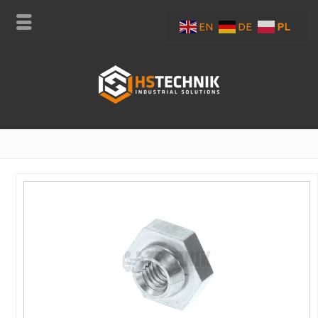
EN
DE
PL