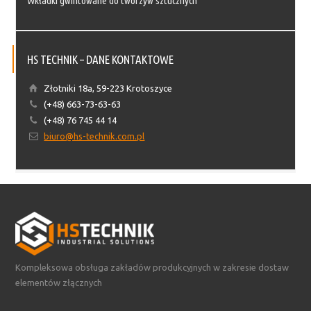
Wkładki gwintowane do tworzyw sztucznych
HS TECHNIK – DANE KONTAKTOWE
Złotniki 18a, 59-223 Krotoszyce
(+48) 663-73-63-63
(+48) 76 745 44 14
biuro@hs-technik.com.pl
Kompleksowa obsługa zakładów produkcyjnych w zakresie dostaw
elementów złącznych