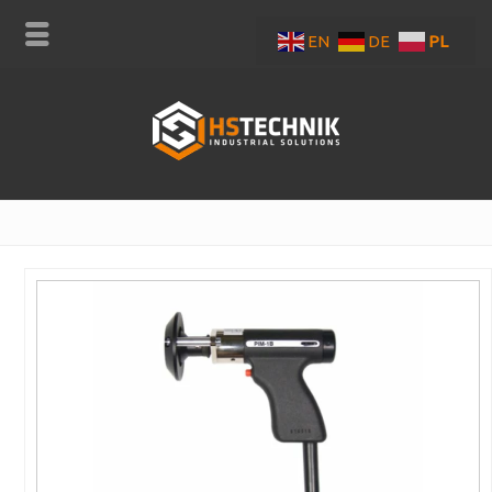
EN
DE
PL