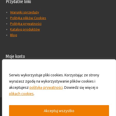
Przydatne linki
Warunki sprzedaży
Polityka plików Cookies
Polityka prywatności
Katalog produktów
Blog
Moje konto
Moje konto
Formularz wyceny produktów
Serwis wykorzystuje pliki cookies. Korzystając ze strony
Wyloguj
wyrażasz zgodę na wykorzystywanie plików cookies i
Skontaktuj się z nami!
akceptujesz
politykę prywatności
. Dowiedz się więcej o
plikach cookies
.
© 2016-2025 - HS TECHNIK - Zaopatrzenie przemysłu. Wszelkie prawa
zastrzeżone.
Akceptuj wszystko