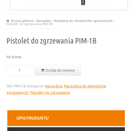
Strona główna
Narzędzia
Narzędzia do elementów zgrzewanych
Pistolet do zgrzewania PIM-1B
Pistolet do zgrzewania PIM-1B
Na stanie
ilość
Dodaj do wyceny
Pistolet
do
SKU:
PIM-1B
Kategorie:
Narzędzia
,
Narzędzia do elementów
zgrzewania
zgrzewanych
,
Pistolety do zgrzewania
PIM-
1B
OPIS PRODUKTU