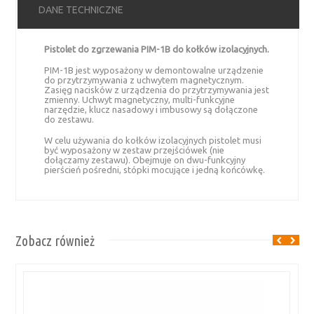
DANE TECHNICZNE
Pistolet do zgrzewania PIM-1B do kołków izolacyjnych.
PIM-1B jest wyposażony w demontowalne urządzenie
do przytrzymywania z uchwytem magnetycznym.
Zasięg nacisków z urządzenia do przytrzymywania jest
zmienny. Uchwyt magnetyczny, multi-funkcyjne
narzędzie, klucz nasadowy i imbusowy są dołączone
do zestawu.
W celu używania do kołków izolacyjnych pistolet musi
być wyposażony w zestaw przejściówek (nie
dołączamy zestawu). Obejmuje on dwu-funkcyjny
pierścień pośredni, stópki mocujące i jedną końcówkę.
Zobacz również